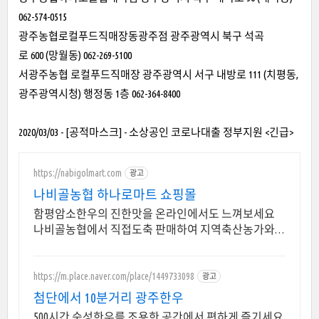
062-574-0515
광주농협로컬푸드직매장동광주점 광주광역시 북구 석곡
로 600 (망월동) 062-269-5100
서광주농협 로컬푸드직매장 광주광역시 서구 내방로 111 (치평동,
광주광역시청) 행정동 1층 062-364-8400
2020/03/03 - [공적마스크] - 소상공인 코로나대출 정부지원 <긴급>
https://nabigolmart.com
광고
나비골농협 하나로마트 쇼핑몰
함평암소한우의 진한맛을 온라인에서도 느껴보세요
나비골농협에서 직접도축 판매하여 지역축산농가와
함께 든든한 믿음을 드립니다.
https://m.place.naver.com/place/1449733098
광고
첨단에서 10분거리 광주한우
500시간 숙성한우를 조용한 공간에서 편하게 즐기세요